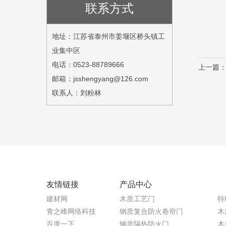
联系方式
地址：江苏省泰州市姜堰区桥头镇工
业集中区
电话：0523-88789666
上一篇
邮箱：jsshengyang@126.com
联系人：刘粉林
友情链接
产品中心
建材网
木质工艺门
特
青之峰网络科技
钢质复合防火卷帘门
木
百度一下
钢质隔热防火门
木