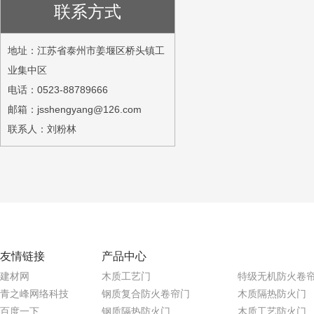
联系方式
地址：江苏省泰州市姜堰区桥头镇工
业集中区
电话：0523-88789666
邮箱：jsshengyang@126.com
联系人：刘粉林
友情链接
产品中心
建材网
木质工艺门
特级无机防火卷
青之峰网络科技
钢质复合防火卷帘门
木质隔热防火门
百度一下
钢质隔热防火门
木质工艺防火门