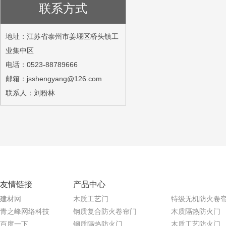
联系方式
地址：江苏省泰州市姜堰区桥头镇工
业集中区
电话：0523-88789666
邮箱：jsshengyang@126.com
联系人：刘粉林
友情链接
产品中心
建材网
木质工艺门
特级无机防火卷
青之峰网络科技
钢质复合防火卷帘门
木质隔热防火门
百度一下
钢质隔热防火门
木质工艺防火门