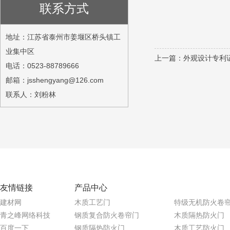
联系方式
地址：江苏省泰州市姜堰区桥头镇工
业集中区
上一篇：
外观设计专利
电话：0523-88789666
邮箱：jsshengyang@126.com
联系人：刘粉林
友情链接
产品中心
建材网
木质工艺门
特级无机防火卷
青之峰网络科技
钢质复合防火卷帘门
木质隔热防火门
百度一下
钢质隔热防火门
木质工艺防火门