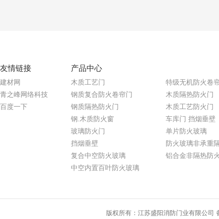
友情链接
产品中心
建材网
木质工艺门
特级无机防火卷
青之峰网络科技
钢质复合防火卷帘门
木质隔热防火门
百度一下
钢质隔热防火门
木质工艺防火门
钢.木质防火窗
车库门 挡烟垂壁
玻璃防火门
单片防火玻璃
挡烟垂壁
防火玻璃非承重
复合中空防火玻璃
铝合金非隔热防
中空内置百叶防火玻璃
版权所有：江苏盛阳消防门业有限公司